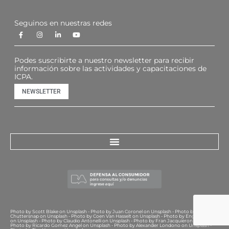
Seguinos en nuestras redes
Podes suscribirte a nuestro newsletter para recibir
información sobre las actividades y capacitaciones de
ICPA.
NEWSLETTER
Photo by Scott Blake on Unsplash - Photo by Juan Coronel on Unsplash - Photo by
Chuttersnap on Unsplash - Photo by Coen Van Hasselt on Unsplash - Photo by Engin Akyurt
on Unsplash - Photo by Claudio Antonelli on Unsplash - Photo by Fran Jacquieron Unsplash -
Photo by Ricardo Gomez Angel on Unsplash - Photo by Alexander Londono on Unsplash -