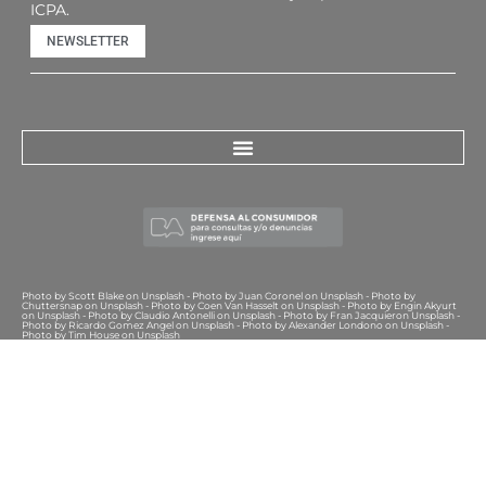
ICPA.
NEWSLETTER
Photo by Scott Blake on Unsplash - Photo by Juan Coronel on Unsplash - Photo by
Chuttersnap on Unsplash - Photo by Coen Van Hasselt on Unsplash - Photo by Engin Akyurt
on Unsplash - Photo by Claudio Antonelli on Unsplash - Photo by Fran Jacquieron Unsplash -
Photo by Ricardo Gomez Angel on Unsplash - Photo by Alexander Londono on Unsplash -
Photo by Tim House on Unsplash