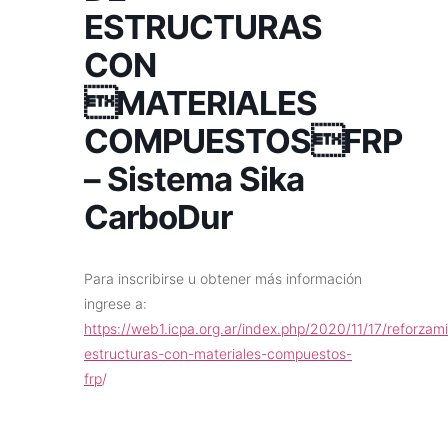
ESTRUCTURAS
CON
MATERIALES
COMPUESTOSFRP
– Sistema Sika
CarboDur
Para inscribirse u obtener más información
ingrese a:
https://web1.icpa.org.ar/index.php/2020/11/17/reforzam
estructuras-con-materiales-compuestos-
frp
/