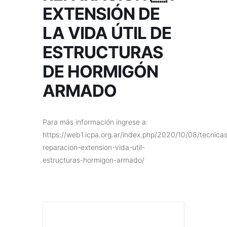
EXTENSIÓN DE
LA VIDA ÚTIL DE
ESTRUCTURAS
DE HORMIGÓN
ARMADO
Para más información ingrese a:
https://web1.icpa.org.ar/index.php/2020/10/08/tecnica
reparacion-extension-vida-util-
estructuras-hormigon-armado/